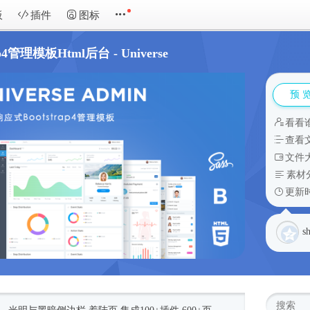
板
插件
图标
p4管理模板Html后台 - Universe
预 
看看
查看
文件大
素材
更新时
s