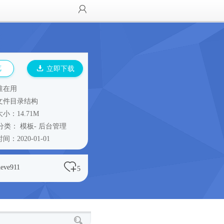
览
立即下载
谁在用
文件目录结构
小：14.71M
分类：
模板
-
后台管理
间：2020-01-01
heve911
5