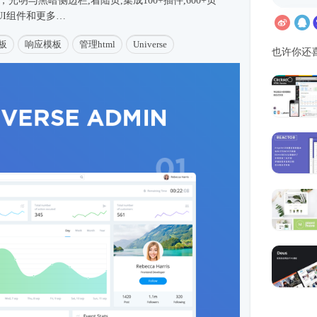
光明与黑暗侧边栏,着陆页,集成100+插件,600+页
+ UI组件和更多…
板
响应模板
管理html
Universe
也许你还