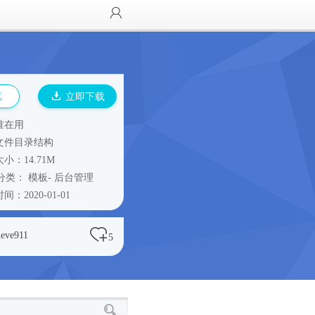
览
立即下载
谁在用
文件目录结构
小：14.71M
分类：
模板
-
后台管理
间：2020-01-01
heve911
5