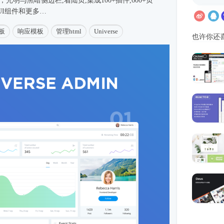
光明与黑暗侧边栏,着陆页,集成100+插件,600+页
+ UI组件和更多…
板
响应模板
管理html
Universe
也许你还