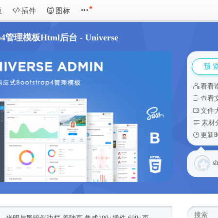
板
插件
图标
p4管理模板Html后台 - Universe
预 
看看
查看
文件大
素材
更新时
s